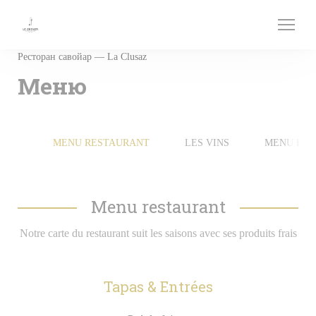
Панель управления cookies
Ресторан савойар — La Clusaz
Меню
MENU RESTAURANT
LES VINS
MENU ENF
Menu restaurant
Notre carte du restaurant suit les saisons avec ses produits frais
Tapas & Entrées