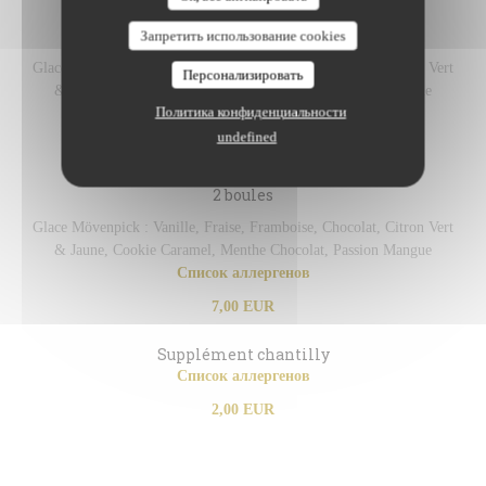
1 boule
Запретить использование cookies
Glace Mövenpick : Vanille, Fraise, Framboise, Chocolat, Citron Vert
Персонализировать
& Jaune, Cookie Caramel, Menthe Chocolat, Passion Mangue
Политика конфиденциальности
Список аллергенов
undefined
4,00 EUR
2 boules
Glace Mövenpick : Vanille, Fraise, Framboise, Chocolat, Citron Vert
& Jaune, Cookie Caramel, Menthe Chocolat, Passion Mangue
Список аллергенов
7,00 EUR
Supplément chantilly
Список аллергенов
2,00 EUR