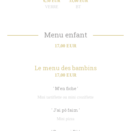
6,50 EUR
33,00 EUR
VERRE
BT
Menu enfant
17,00 EUR
Le menu des bambins
17,00 EUR
' M'en fiche '
Mini tartiflette ou mini croziflette
' J'ai pô faim '
Mini pizza