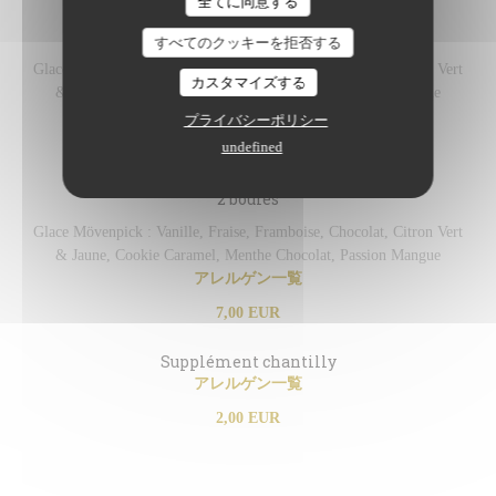
全てに同意する
1 boule
すべてのクッキーを拒否する
Glace Mövenpick : Vanille, Fraise, Framboise, Chocolat, Citron Vert
カスタマイズする
& Jaune, Cookie Caramel, Menthe Chocolat, Passion Mangue
アレルゲン一覧
プライバシーポリシー
undefined
4,00 EUR
2 boules
Glace Mövenpick : Vanille, Fraise, Framboise, Chocolat, Citron Vert
& Jaune, Cookie Caramel, Menthe Chocolat, Passion Mangue
アレルゲン一覧
7,00 EUR
Supplément chantilly
アレルゲン一覧
2,00 EUR