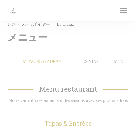
クッキー利用の管理について
レストランサボイヤー — La Clusaz
メニュー
MENU RESTAURANT
LES VINS
MENU ENF
Menu restaurant
Notre carte du restaurant suit les saisons avec ses produits frais
Tapas & Entrées