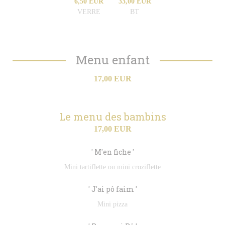
6,50 EUR
33,00 EUR
VERRE
BT
Menu enfant
17,00 EUR
Le menu des bambins
17,00 EUR
' M'en fiche '
Mini tartiflette ou mini croziflette
' J'ai pô faim '
Mini pizza