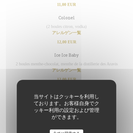
11,00 EUR
Colonel
(2 boules citron, vodka)
アレルゲン一覧
12,00 EUR
Ice Ice Baby
2 boules menthe-chocolat, menthe de la distillerie des Aravis
アレルゲン一覧
12,00 EUR
La coupe de la distill'
当サイトはクッキーを利用し
2 boules vanille et son génépi de la Distillerie des Aravis
ております。お客様自身でク
アレルゲン一覧
ッキー利用の設定および管理
ができます。
13,00 EUR
GLACES