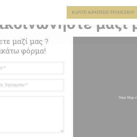
ΕΣΤΙΑΤΌΡΙΟ SAVOYARD — LA CLUSAZ
ΚΆΝΤΕ ΚΡΆΤΗΣΗ ΤΡΑΠΕΖΙΟΎ
ικοινωνήστε μαζί 
τε μαζί μας ?
ακάτω φόρμα!
Waze Map εί