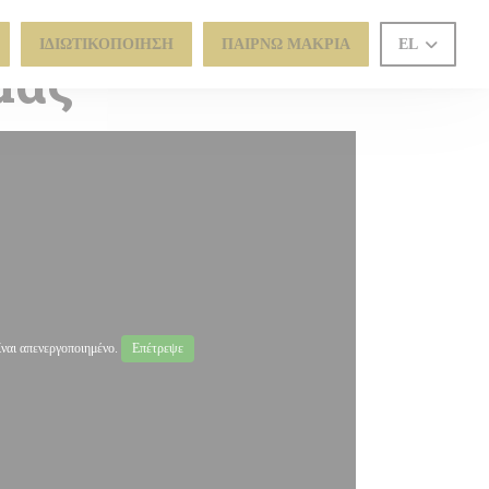
ΙΔΙΩΤΙΚΟΠΟΊΗΣΗ
ΠΑΊΡΝΩ ΜΑΚΡΙΆ
EL
μας
ναι απενεργοποιημένο.
Επέτρεψε