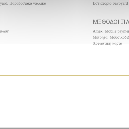
oyard, Παραδοσιακά γαλλικά
Εστιατόριο Savoyard
ΜΈΘΟΔΟΙ Π
γείωση
Amex, Mobile payment
Μετρητά, Μουσικοδιδ
Χρεωστική κάρτα