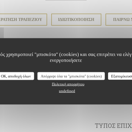
ΡΆΤΗΣΗ ΤΡΑΠΕΖΙΟΎ
ΙΔΙΩΤΙΚΟΠΟΊΗΣΗ
ΠΑΊΡΝΩ 
ός χρησιμοποιεί "μπισκότα" (cookies) και σας επιτρέπει να ελέγξ
ενεργοποιήσετε
OK, αποδοχή όλων
Απόρριψε όλα τα "μπισκότα" (cookies)
Εξατομίκευσ
Πολιτική απορρήτου
undefined
ίες
ΤΎΠΟΣ ΕΠΙΧ